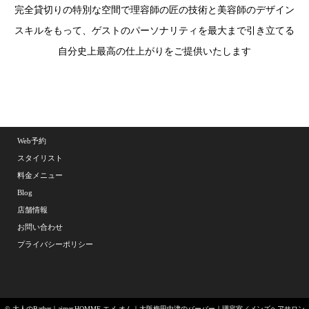
完全貸切りの特別な空間で理容師の匠の技術と美容師のデザイン
スキルをもって、ゲストのパーソナリティを最大まで引き立てる
自分史上最高の仕上がりをご提供いたします
Web予約
スタイリスト
料金メニュー
Blog
店舗情報
お問い合わせ
プライバシーポリシー
© 大人のBarber｜aimer.HOMME エメ.オム｜大阪梅田中津のバーバー｜理容室／メンズヘアサロン